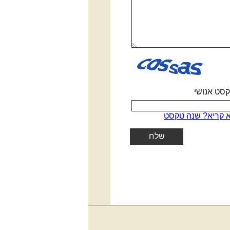
סט אנושי
 קריא? שנה טקסט